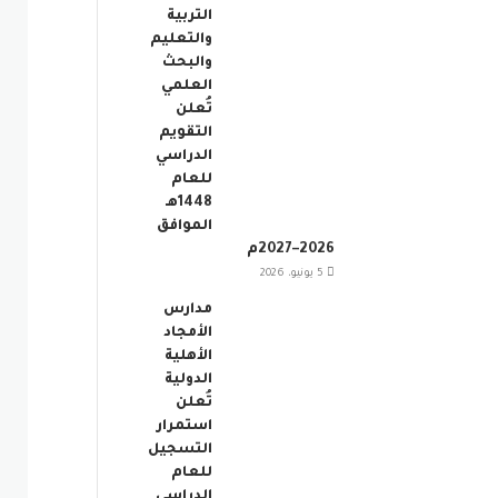
التربية
والتعليم
والبحث
العلمي
تُعلن
التقويم
الدراسي
للعام
1448هـ
الموافق
2026–2027م
5 يونيو، 2026
مدارس
الأمجاد
الأهلية
الدولية
تُعلن
استمرار
التسجيل
للعام
الدراسي