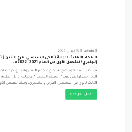
admin
15 فبراير، 2022
الأمجاد الأهلية الدولية ( الحي السياسي ـ فرع البنين )
إنجليزي؛ للفصل الأول من العام 2021 ـ 2022م.
في إطار أنشطة وبرامج تشجيع وتحفيز التميز والإبداع؛ كرمت #مدا
الذين حصلوا على لقب ” المعلم المتميز “، وكذلك أوائل الطلب
الثالث ثانوي في القسمين: العربي والإنجليزي، وذلك للفصل الأول من العام الدراسي الج
أكمل القراءة »