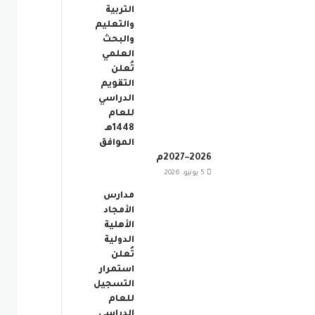
التربية
والتعليم
والبحث
العلمي
تُعلن
التقويم
الدراسي
للعام
1448هـ
الموافق
2026–2027م
5 يونيو، 2026
مدارس
الأمجاد
الأهلية
الدولية
تُعلن
استمرار
التسجيل
للعام
الدراسي