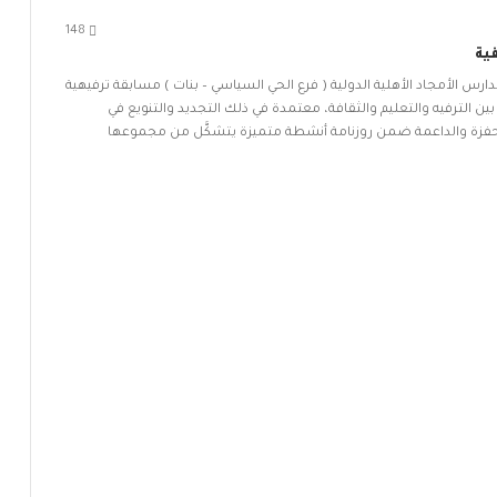
148
ية
رس الأمجاد الأهلية الدولية ( فرع الحي السياسي – بنات ) مسابقة ترفيهية
ن الترفيه والتعليم والثقافة، معتمدة في ذلك التجديد والتنويع في
ج المحفزة والداعمة ضمن روزنامة أنشطة متميزة يتشكَّل من مجموعها