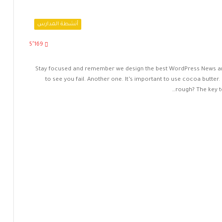
أنشطة المدارس
5٬169
Stay focused and remember we design the best WordPress News and
to see you fail. Another one. It’s important to use cocoa butter
rough? The key t