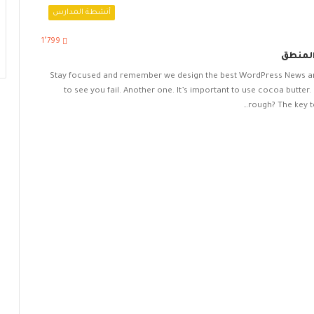
أنشطة المدارس
1٬799
المنطق
Stay focused and remember we design the best WordPress News and
to see you fail. Another one. It’s important to use cocoa butter
rough? The key t