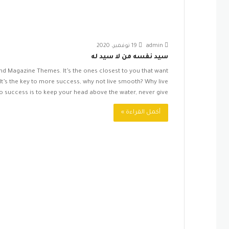
admin
19 نوفمبر، 2020
سيد نفسه من لا سيد له
 Magazine Themes. It’s the ones closest to you that want
. It’s the key to more success, why not live smooth? Why live
o success is to keep your head above the water, never give…
أكمل القراءة »