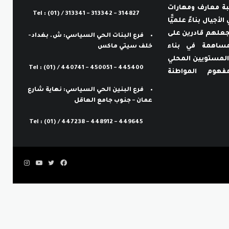
لطلبة معارف ومهارات
Tel : (01) / 313341 – 313342 – 314827
الأجيال بناءً علميًّا
ما يجعلهم قادرين على
فرع البنات الحي السياسي: ش. بغداد-
لمساهمة في بناء
خلف سيتي ماكس
المستويين المحلي
Tel : (01) / 440741 – 450051 – 445400
هوم المواطنة
فرع البنين الحي السياسي: نهاية شارع
عمان – جنوب جامع العاقل
Tel : (01) / 447238 – 448912 – 449645
فيسبوك
تويتر
يوتيوب
انستقرام