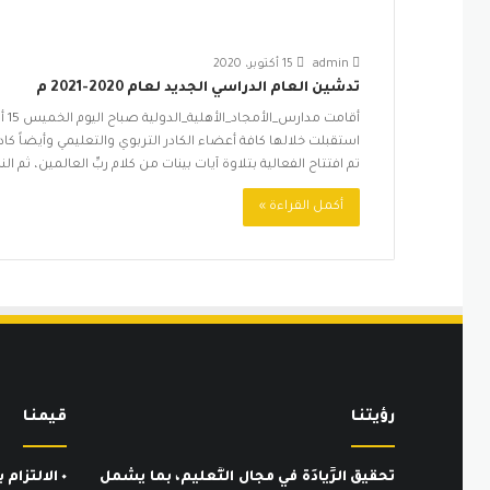
admin
15 أكتوبر، 2020
تدشين العام الدراسي الجديد لعام 2020-2021 م
استقبلت خلالها كافة أعضاء الكادر التربوي والتعليمي وأيضاً كا
تم افتتاح الفعالية بتلاوة آيات بينات من كلام ربِّ العالمين، ثم
أكمل القراءة »
رؤيتنـا
قيمنـا
تحقيق الرِّيادَة في مجال التَّعليم، بما يشمل
٠ الالتزام بالمعايير الأخلاقية والمهنية.