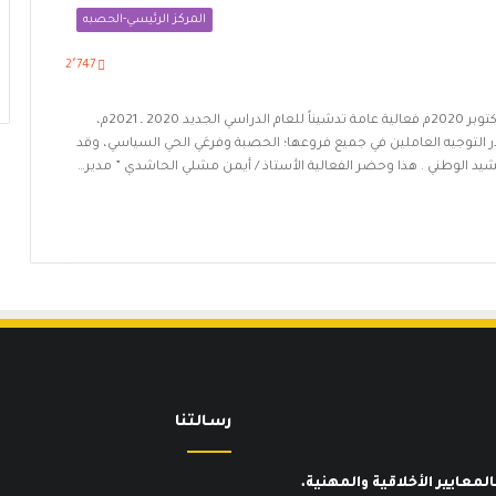
المركز الرئيسي-الحصبه
2٬747
أقامت مدارس_الأمجاد_الأهلية_الدولية صباح اليوم الخميس 15 أكتوبر 2020م فعالية عامة تدشيناً للعام الدراسي الجديد 2020 ـ 2021م،
در التوجيه العاملين في جميع فروعها؛ الحصبة وفرعَي الحي السياسي، وقد
 النشيد الوطني . هذا وحضر الفعالية الأستاذ / أيمن مشلي الحاشدي ” مدير…
رسـالتنا