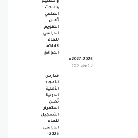
والتعليم
والبحث
العلمي
تُعلن
التقويم
الدراسي
للعام
1448هـ
الموافق
2026–2027م
5 يونيو، 2026
مدارس
الأمجاد
الأهلية
الدولية
تُعلن
استمرار
التسجيل
للعام
الدراسي
2026–