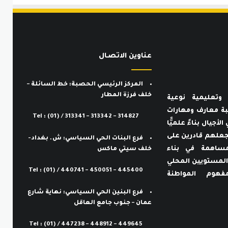
عناوين الاتصـال
المركز الرئيسي الحصبة: خط السائلة –
خلف فرزة المطار
وتعليمية نوعية
لطلبة معارف ومهارات
Tel : (01) / 313341 – 313342 – 314827
الأجيال بناءً علميًّا
ما يجعلهم قادرين على
فرع البنات الحي السياسي: ش. بغداد-
لمساهمة في بناء
خلف سيتي ماكس
المستويين المحلي
Tel : (01) / 440741 – 450051 – 445400
هوم المواطنة
فرع البنين الحي السياسي: نهاية شارع
عمان – جنوب جامع العاقل
Tel : (01) / 447238 – 448912 – 449645