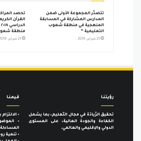
تتصدَّر المجموعة الأولى ضمن
تحصد المراكز
المدارس المشاركة في المسابقة
القرآن الكريم
المنهجية في منطقة شعوب
التعليمية “
منطقة شعوب 
21 فبراير، 2019
21 فبراير، 2019
رؤيتنـا
قيمنـا
تحقيق الرِّيادَة في مجال التَّعليم، بما يشمل
٠ الالتزام بالمعايير الأخلاقية والمهنية.
الكفاءة والجودة العالية، على المستوى
٠ الموضو
الدولي والإقليمي والعالمي.
المساءلة.
٠ تنمية روح المسؤولية تجاه المجتمع.