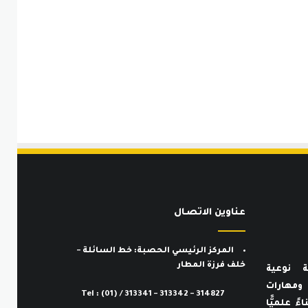
عناوين الاتصـال
المركز الرئيسي الحصبة: خط السائلة –
خلف فرزة المطار
ة نوعية
ف ومهارات
Tel : (01) / 313341 – 313342 – 314827
ءً علميًّا