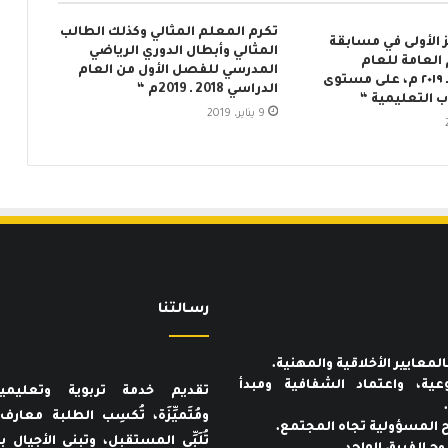
تكرم المعلم المثالي وكذلك الطالب
 الأولى في مسابقة
المثالي وأبطال الدوري الرياضي
 العامة للعام
المدرسي للفصل الأول من العام
الدراسي ٢٠١٨ ـ ٢٠١٩ م، على مستوى
الدراسي 2018 ـ 2019م “
التعليمية “
9 يناير، 2019
رسـالتنا
عية، واعتماد الشفافية ومبدأ
تقديم خدمة تربوية وتعليمي
ومُتَميِّزَة، تُكسِب الطلبة معار
تُلَبِّي المستقبل، وتبني الأجيال بنا