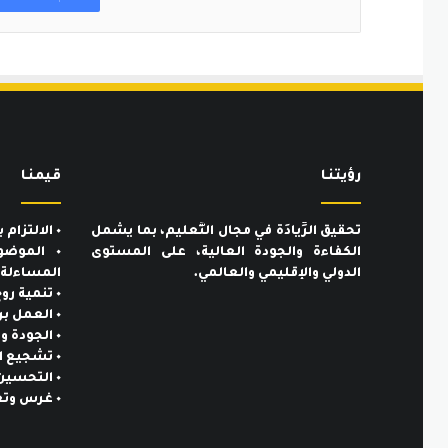
رؤيتنـا
قيمنـا
تحقيق الرِّيادَة في مجال التَّعليم، بما يشمل
٠ الالتزام بالمعايير الأخلاقية والمهنية.
الكفاءة والجودة العالية، على المستوى
٠ الموضو
الدولي والإقليمي والعالمي.
المساءلة.
٠ تنمية روح المسؤولية تجاه المجتمع.
٠ العمل بروح الفريق الواحد.
٠ الجودة والتميُّز.
٠ تشجيع المبادرات الذاتية والإبداعية.
٠ التحسين والتطوير المستمر.
٠ غرس وتعزيز الهوية الإيمانية والوطنية.