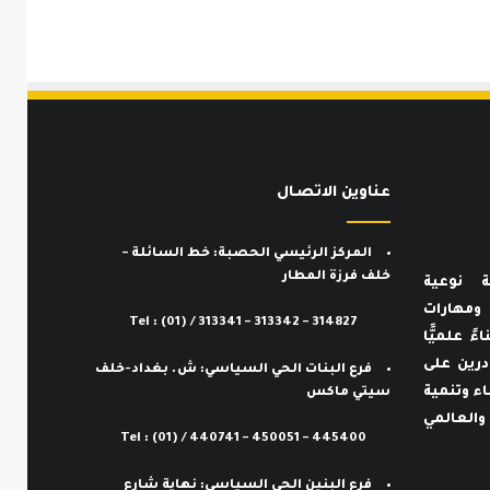
عناوين الاتصـال
المركز الرئيسي الحصبة: خط السائلة –
خلف فرزة المطار
ة نوعية
ف ومهارات
Tel : (01) / 313341 – 313342 – 314827
ءً علميًّا
ادرين على
فرع البنات الحي السياسي: ش. بغداد-خلف
اء وتنمية
سيتي ماكس
والعالمي
Tel : (01) / 440741 – 450051 – 445400
فرع البنين الحي السياسي: نهاية شارع