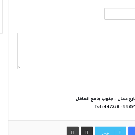
ارع عمان – جنوب جامع العاقل
Tel :447238 -4489
مشاركة عبر البريد
طباعة
تويتر