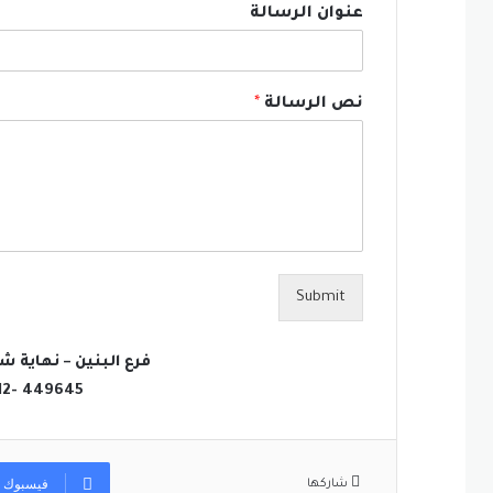
عنوان الرسالة
نص الرسالة
*
Submit
فرع البنين – نهاية ش
12- 449645
فيسبوك
شاركها