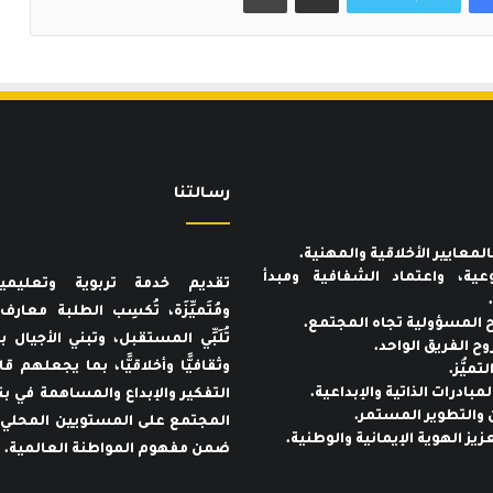
رسـالتنا
عية، واعتماد الشفافية ومبدأ
تقديم خدمة تربوية وتعليمي
ومُتَميِّزَة، تُكسِب الطلبة معار
تُلَبِّي المستقبل، وتبني الأجيال بنا
وثقافيًّا وأخلاقيًّا، بما يجعلهم ق
التفكير والإبداع والمساهمة في بن
المجتمع على المستويين المحلي 
ضمن مفهوم المواطنة العالمية.