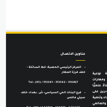
عناوين الاتصـال
المركز الرئيسي الحصبة: خط السائلة –
خلف فرزة المطار
ة نوعية
ف ومهارات
Tel : (01) / 313341 – 313342 – 314827
ءً علميًّا
ادرين على
فرع البنات الحي السياسي: ش. بغداد-خلف
اء وتنمية
سيتي ماكس
والعالمي