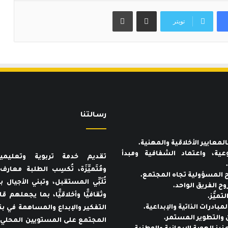
مشاركة عبر البريد
طباعة
تويتر
رسـالتنا
عية، واعتماد الشفافية ومبدأ
تقديم خدمة تربوية وتعليمي
ومُتَميِّزَة، تُكسِب الطلبة معار
تُلَبِّي المستقبل، وتبني الأجيال بنا
وثقافيًّا وأخلاقيًّا، بما يجعلهم ق
التفكير والإبداع والمساهمة في بن
المجتمع على المستويين المحلي 