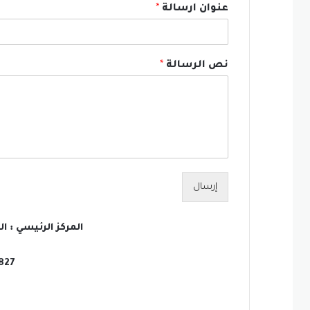
عنوان ارسالة
*
نص الرسالة
*
إرسال
المركز الرئيسي : ا
Tel : 313341 – 313342 – 314827