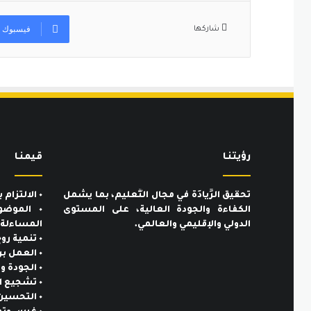
فيسبوك
شاركها
رؤيتنـا
قيمنـا
تحقيق الرِّيادَة في مجال التَّعليم، بما يشمل
٠ الالتزام بالمعايير الأخلاقية والمهنية.
الكفاءة والجودة العالية، على المستوى
٠ الموضو
الدولي والإقليمي والعالمي.
المساءلة.
٠ تنمية روح المسؤولية تجاه المجتمع.
٠ العمل بروح الفريق الواحد.
٠ الجودة والتميُّز.
٠ تشجيع المبادرات الذاتية والإبداعية.
٠ التحسين والتطوير المستمر.