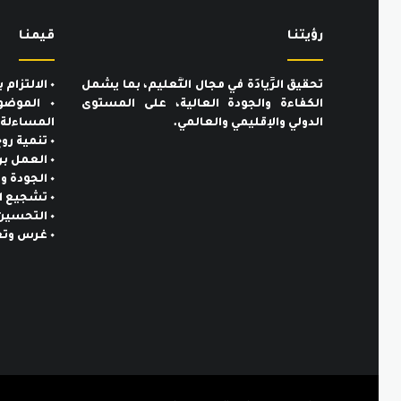
رؤيتنـا
قيمنـا
تحقيق الرِّيادَة في مجال التَّعليم، بما يشمل
٠ الالتزام بالمعايير الأخلاقية والمهنية.
الكفاءة والجودة العالية، على المستوى
٠ الموضو
الدولي والإقليمي والعالمي.
المساءلة.
٠ تنمية روح المسؤولية تجاه المجتمع.
٠ العمل بروح الفريق الواحد.
٠ الجودة والتميُّز.
٠ تشجيع المبادرات الذاتية والإبداعية.
٠ التحسين والتطوير المستمر.
٠ غرس وتعزيز الهوية الإيمانية والوطنية.