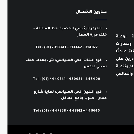
عناوين الاتصـال
المركز الرئيسي الحصبة: خط السائلة –
خلف فرزة المطار
ة نوعية
ف ومهارات
Tel : (01) / 313341 – 313342 – 314827
ءً علميًّا
ادرين على
فرع البنات الحي السياسي: ش. بغداد-خلف
اء وتنمية
سيتي ماكس
والعالمي
Tel : (01) / 440741 – 450051 – 445400
فرع البنين الحي السياسي: نهاية شارع
عمان – جنوب جامع العاقل
Tel : (01) / 447238 – 448912 – 449645