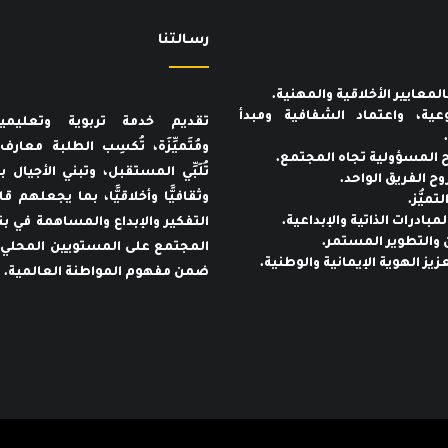
رسـالتنا
عية، واعتماد الشفافية ومبدأ
تقديم خدمة تربوية وتعليمي
ومُتَميِّزَة، تُكسِب الطلبة معار
تُلَبِّي المستقبل، وتبني الأجيال بنا
وثقافيًّا وأخلاقيًّا، بما يجعلهم ق
التفكير والإبداع والمساهمة في بن
المجتمع على المستويين المحلي 
ضمن مفهوم المواطنة العالمية.