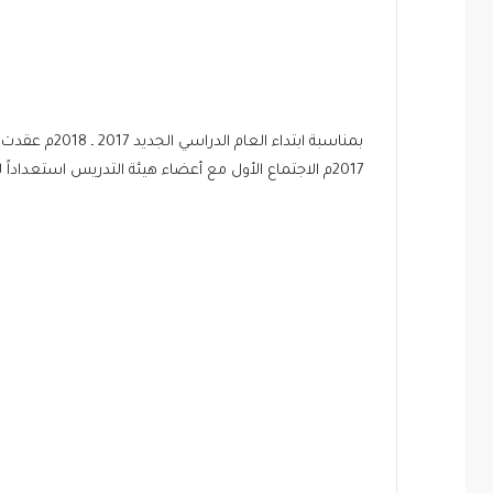
2017م الاجتماع الأول مع أعضاء هيئة التدريس استعداداً للعام الدراسي 2017 ـ 2018 م ومناقشة أهم المواضيع التى تخدم