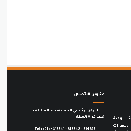
عناوين الاتصـال
المركز الرئيسي الحصبة: خط السائلة –
خلف فرزة المطار
ة نوعية
ف ومهارات
Tel : (01) / 313341 – 313342 – 314827