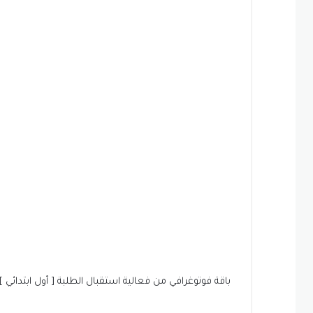
باقة فوتوغرافي من فعالية استقبال الطلبة [ أول ابتدائي ]، في أول يوم د