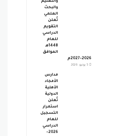
والتعليم
والبحث
العلمي
تُعلن
التقويم
الدراسي
للعام
1448هـ
الموافق
2026–2027م
5 يونيو، 2026
مدارس
الأمجاد
الأهلية
الدولية
تُعلن
استمرار
التسجيل
للعام
الدراسي
2026–