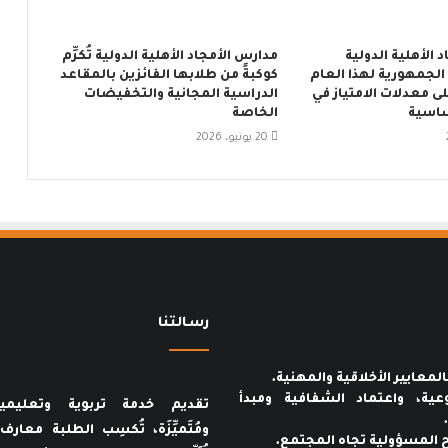
 الأهلية الدولية
مدارس الأمجاد الأهلية الدولية تُكرِّم
الجمهورية لهذا العام
كوكبةً من طلابها الفائزين بالمقاعد
ى معدلات الامتياز في
الدراسية المجانية والتخفيضات
ساسية
الخاصة
20 يونيو، 2026
رسـالتنا
عية، واعتماد الشفافية ومبدأ
تقديم خدمة تربوية وتعليمي
ومُتَميِّزَة، تُكسِب الطلبة معار