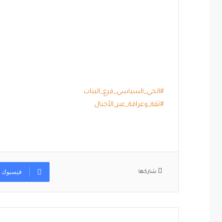
#الحي_السياسي_فرع_البنات
#ثقة_وعراقة_عبر_الأجيال
فيسبوك
شاركها