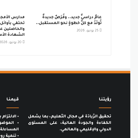
عامٌ دراسيٌّ جديد.. وفُرَصٌ جديدةٌ
مدارس الأمجاد
تُولَدُ مع كلِّ خطوةٍ نحو المستقبل..
تحتفي بأوائل 
والحاصلين عل
25 يونيو، 2026
الشهادة الأ
20 يونيو، 2026
رؤيتنـا
قيمنـا
تحقيق الرِّيادَة في مجال التَّعليم، بما يشمل
٠ الالتزام بالمعايير الأخلاقية والمهنية.
الكفاءة والجودة العالية، على المستوى
٠ الموضو
الدولي والإقليمي والعالمي.
المساءلة.
٠ تنمية روح المسؤولية تجاه المجتمع.