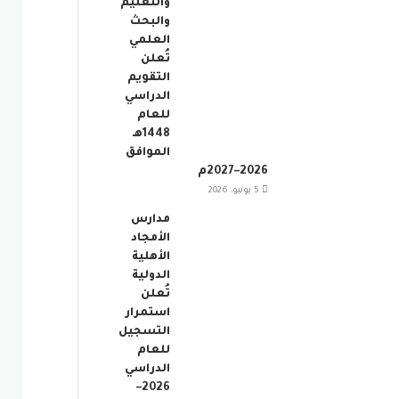
والتعليم
والبحث
العلمي
تُعلن
التقويم
الدراسي
للعام
1448هـ
الموافق
2026–2027م
5 يونيو، 2026
مدارس
الأمجاد
الأهلية
الدولية
تُعلن
استمرار
التسجيل
للعام
الدراسي
2026–