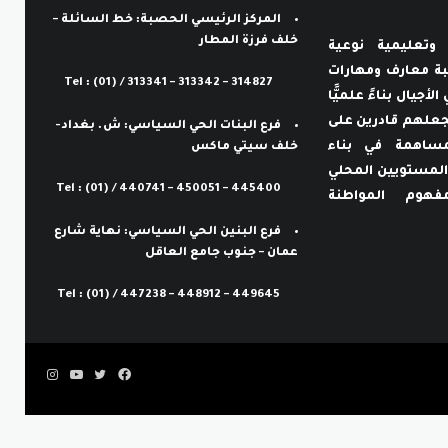
المركز الرئيسي الحصبة: خط السائلة –
خلف فرزة المطار
وتعليمية نوعية
لطلبة معارف ومهارات
Tel : (01) / 313341 – 313342 – 314827
الأجيال بناءً علميًّا
ما يجعلهم قادرين على
فرع البنات الحي السياسي: ش. بغداد-
لمساهمة في بناء
خلف سيتي ماكس
المستويين المحلي
Tel : (01) / 440741 – 450051 – 445400
هوم المواطنة
فرع البنين الحي السياسي: نهاية شارع
عمان – جنوب جامع العاقل
Tel : (01) / 447238 – 448912 – 449645
فيسبوك
تويتر
يوتيوب
انستقرام