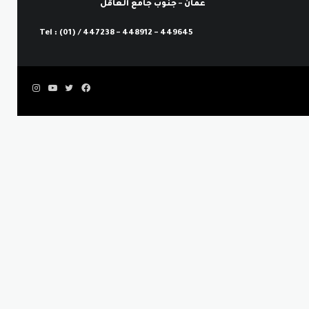
عمان – جنوب جامع العاقل
Tel : (01) / 447238 – 448912 – 449645
فيسبوك
تويتر
يوتيوب
انستقرام