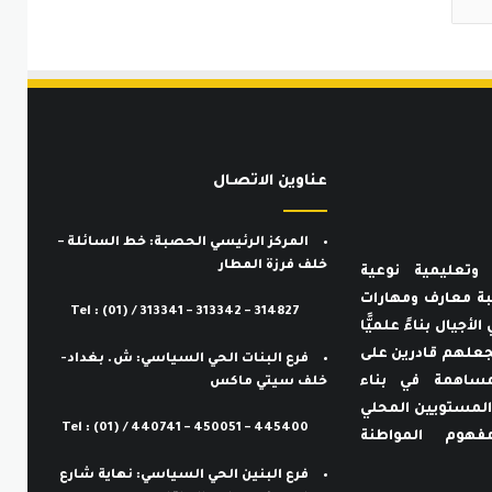
عناوين الاتصـال
المركز الرئيسي الحصبة: خط السائلة –
خلف فرزة المطار
وتعليمية نوعية
لطلبة معارف ومهارات
Tel : (01) / 313341 – 313342 – 314827
الأجيال بناءً علميًّا
ما يجعلهم قادرين على
فرع البنات الحي السياسي: ش. بغداد-
لمساهمة في بناء
خلف سيتي ماكس
المستويين المحلي
Tel : (01) / 440741 – 450051 – 445400
هوم المواطنة
فرع البنين الحي السياسي: نهاية شارع