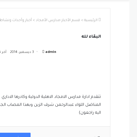
الرئيسية
>
قسم الأخبار-مدارس الأمجاد
>
أخبار وأحداث ونشاطا
البقاء لله
أرسل
admin
3 ديسمبر، 2014
آخر تحديث:
بريدا
إلكترونيا
تتقدم ادارة مدارس الامجاد الاهلية الدولية وكادرها الاداري
المناضل اللواء عبدالرحمن شرف الزين وبهذا المصاب الجلل لا 
اليه راجعون)