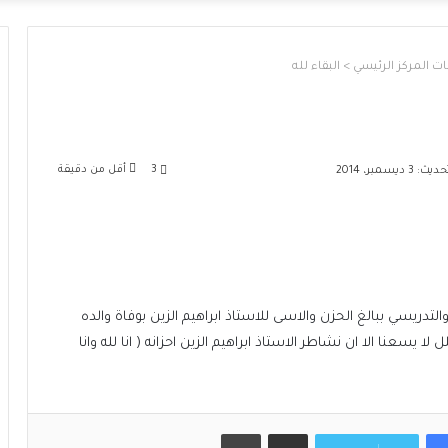
ت المركز الرئيسي
>
البقاء لله
3
أقل من دقيقة
 3 ديسمبر، 2014
 والتدريسي ببالغ الحزن والاسى للاستاذ ابراهيم الزين بوفاة والده
يسعنا الا ان نشاطر الاستاذ ابراهيم الزين احزانه ( انا لله وانا
مشاركة عبر البريد
طباعة