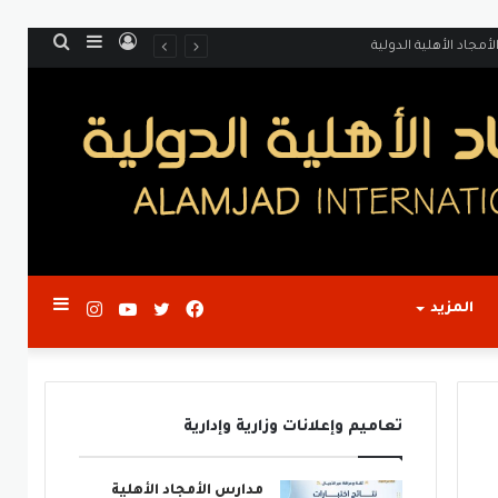
تسجيل
إضافة
بحث
الدخول
عمود
عن
جانبي
تويتر
فيسبوك
يوتيوب
انستقرام
إضافة
المزيد
عمود
تعاميم وإعلانات وزارية وإدارية
جانبي
مدارس الأمجاد الأهلية