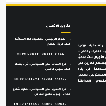
عناوين الاتصـال
المركز الرئيسي الحصبة: خط السائلة –
خلف فرزة المطار
وتعليمية نوعية
لطلبة معارف ومهارات
Tel : (01) / 313341 – 313342 – 314827
الأجيال بناءً علميًّا
ما يجعلهم قادرين على
فرع البنات الحي السياسي: ش. بغداد-
لمساهمة في بناء
خلف سيتي ماكس
المستويين المحلي
Tel : (01) / 440741 – 450051 – 445400
هوم المواطنة
فرع البنين الحي السياسي: نهاية شارع
عمان – جنوب جامع العاقل
Tel : (01) / 447238 – 448912 – 449645